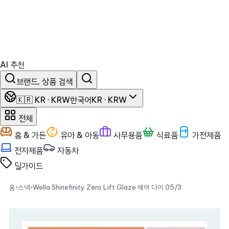
AI 추천
브랜드, 상품 검색
🇰🇷 KR · KRW
한국어
KR · KRW
전체
홈 & 가든
유아 & 아동
사무용품
식료품
가전제품
전자제품
자동차
딜
가이드
홈
›
스낵
›
Wella Shinefinity Zero Lift Glaze 헤어 다이 05/3