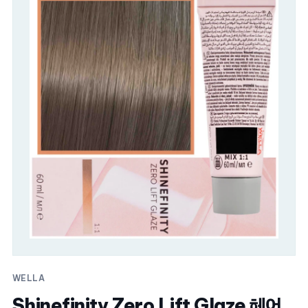
WELLA
Shinefinity Zero Lift Glaze 헤어