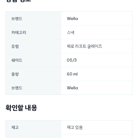
Wella
브랜드
스낵
카테고리
제로 리프트 글레이즈
유형
05/3
쉐이드
60 ml
용량
Wella
브랜드
확인할 내용
재고 있음
재고