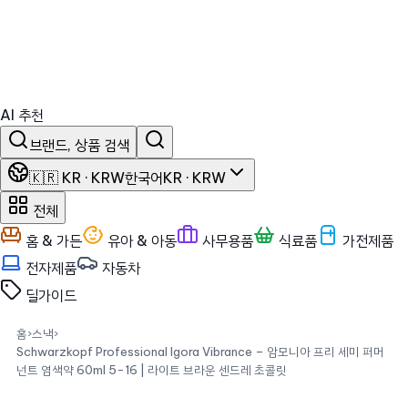
AI 추천
브랜드, 상품 검색
🇰🇷 KR · KRW
한국어
KR · KRW
전체
홈 & 가든
유아 & 아동
사무용품
식료품
가전제품
전자제품
자동차
딜
가이드
홈
›
스낵
›
Schwarzkopf Professional Igora Vibrance – 암모니아 프리 세미 퍼머
넌트 염색약 60ml 5-16 | 라이트 브라운 센드레 초콜릿