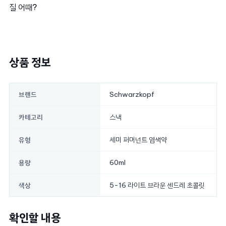
질 어때?
상품 정보
Schwarzkopf
브랜드
스낵
카테고리
세미 퍼머넌트 염색약
유형
60ml
용량
5-16 라이트 브라운 센드레 초콜릿
색상
확인할 내용