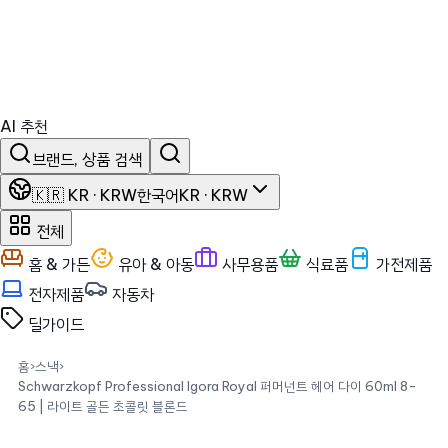
AI 추천
브랜드, 상품 검색
🇰🇷 KR · KRW
한국어
KR · KRW
전체
홈 & 가든
유아 & 아동
사무용품
식료품
가전제품
전자제품
자동차
딜
가이드
홈
›
스낵
›
Schwarzkopf Professional Igora Royal 퍼머넌트 헤어 다이 60ml 8-
65 | 라이트 골든 초콜릿 블론드