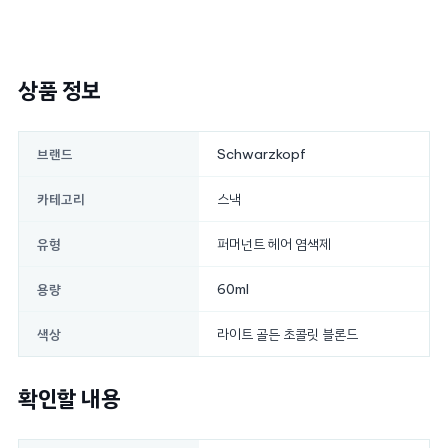
상품 정보
Schwarzkopf
브랜드
스낵
카테고리
퍼머넌트 헤어 염색제
유형
60ml
용량
라이트 골든 초콜릿 블론드
색상
확인할 내용