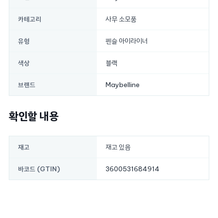
사무 소모품
카테고리
펜슬 아이라이너
유형
블랙
색상
Maybelline
브랜드
확인할 내용
재고 있음
재고
3600531684914
바코드 (GTIN)