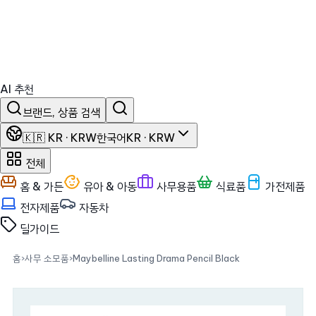
AI 추천
브랜드, 상품 검색
🇰🇷 KR · KRW
한국어
KR · KRW
전체
홈 & 가든
유아 & 아동
사무용품
식료품
가전제품
전자제품
자동차
딜
가이드
홈
›
사무 소모품
›
Maybelline Lasting Drama Pencil Black