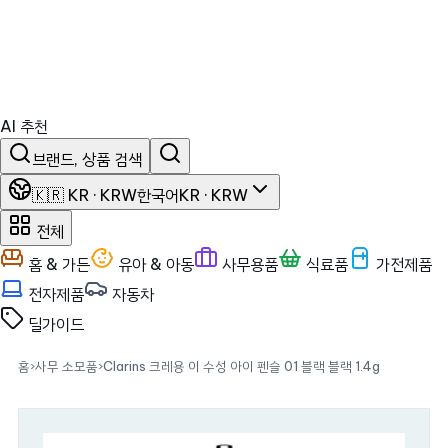
AI 추천
브랜드, 상품 검색
🇰🇷 KR · KRW
한국어
KR · KRW
전체
홈 & 가든
유아 & 아동
사무용품
식료품
가전제품
전자제품
자동차
딜
가이드
홈
›
사무 소모품
›
Clarins 크레용 이 수성 아이 펜슬 01 블랙 블랙 1.4g