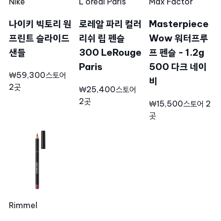
Nike
L´oréal Paris
Max Factor
나이키 빅토리 원
로레알 파리 컬러
Masterpiece
프린트 슬라이드
리쉬 립 펜슬
Wow 워터프루
샌들
300 LeRouge
프 펜슬 - 1.2g
Paris
500 다크 네이
₩59,300
스토어
비
2곳
₩25,400
스토어
2곳
₩15,500
스토어 2
곳
Rimmel