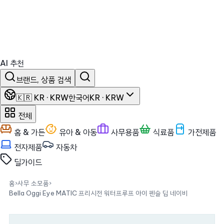
AI 추천
브랜드, 상품 검색
🇰🇷 KR · KRW
한국어
KR · KRW
전체
홈 & 가든
유아 & 아동
사무용품
식료품
가전제품
전자제품
자동차
딜
가이드
홈
›
사무 소모품
›
Bella Oggi Eye MATIC 프리시전 워터프루프 아이 펜슬 딥 네이비