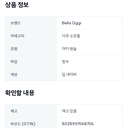
상품 정보
Bella Oggi
브랜드
사무 소모품
카테고리
아이 펜슬
유형
방수
마감
딥 네이비
색상
확인할 내용
재고 있음
재고
8028997068706
바코드 (GTIN)