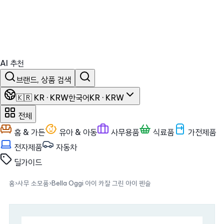
AI 추천
브랜드, 상품 검색
🇰🇷 KR · KRW
한국어
KR · KRW
전체
홈 & 가든
유아 & 아동
사무용품
식료품
가전제품
전자제품
자동차
딜
가이드
홈
›
사무 소모품
›
Bella Oggi 아이 카잘 그린 아이 펜슬