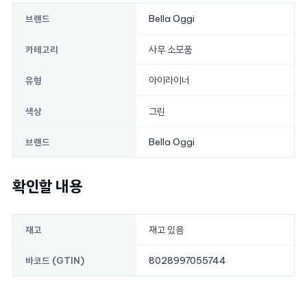
Bella Oggi
브랜드
사무 소모품
카테고리
아이라이너
유형
그린
색상
Bella Oggi
브랜드
확인할 내용
재고 있음
재고
8028997055744
바코드 (GTIN)