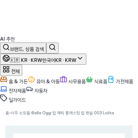
AI 추천
브랜드, 상품 검색
🇰🇷 KR · KRW
한국어
KR · KRW
전체
홈 & 가든
유아 & 아동
사무용품
식료품
가전제품
전자제품
자동차
딜
가이드
홈
›
사무 소모품
›
Bella Oggi 립 매틱 롱래스팅 립 펜슬 003 Lolita