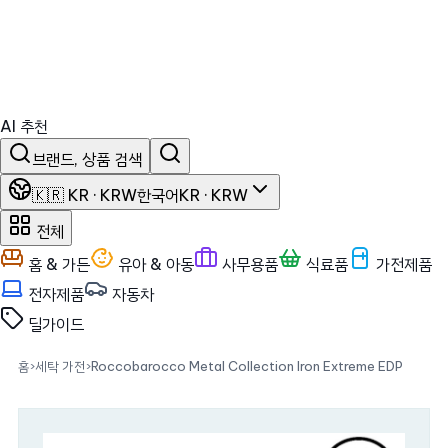
AI 추천
브랜드, 상품 검색
🇰🇷 KR · KRW
한국어
KR · KRW
전체
홈 & 가든
유아 & 아동
사무용품
식료품
가전제품
전자제품
자동차
딜
가이드
홈
›
세탁 가전
›
Roccobarocco Metal Collection Iron Extreme EDP