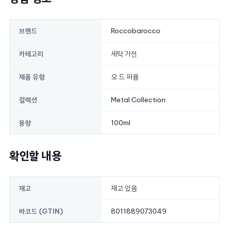
Roccobarocco
브랜드
세탁 가전
카테고리
오 드 퍼퓸
제품 유형
Metal Collection
컬렉션
100ml
용량
확인할 내용
재고 있음
재고
8011889073049
바코드 (GTIN)