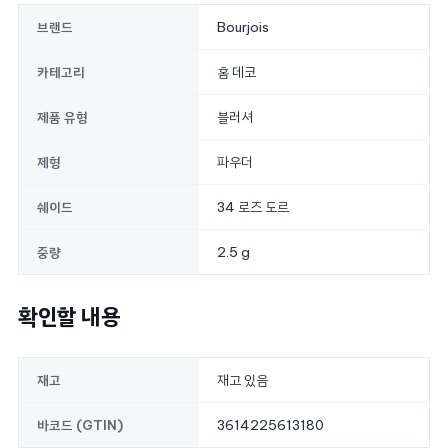
Bourjois
브랜드
홈 데코
카테고리
블러셔
제품 유형
파우더
제형
34 로즈 도르
쉐이드
2.5 g
중량
확인할 내용
재고 있음
재고
3614225613180
바코드 (GTIN)