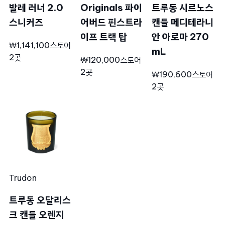
발레 러너 2.0
Originals 파이
트루동 시르노스
스니커즈
어버드 핀스트라
캔들 메디테라니
이프 트랙 탑
안 아로마 270
₩1,141,100
스토어
mL
2곳
₩120,000
스토어
2곳
₩190,600
스토어
2곳
Trudon
트루동 오달리스
크 캔들 오렌지