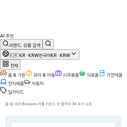
AI 추천
브랜드, 상품 검색
🇰🇷 KR · KRW
한국어
KR · KRW
전체
홈 & 가든
유아 & 아동
사무용품
식료품
가전제품
전자제품
자동차
딜
가이드
홈
›
홈 데코
›
Bourjois 리틀 라운드 팟 블러쉬 34 로즈 도르