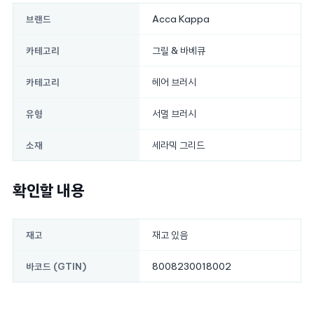
Acca Kappa
브랜드
그릴 & 바베큐
카테고리
헤어 브러시
카테고리
서멀 브러시
유형
세라믹 그리드
소재
확인할 내용
재고 있음
재고
8008230018002
바코드 (GTIN)