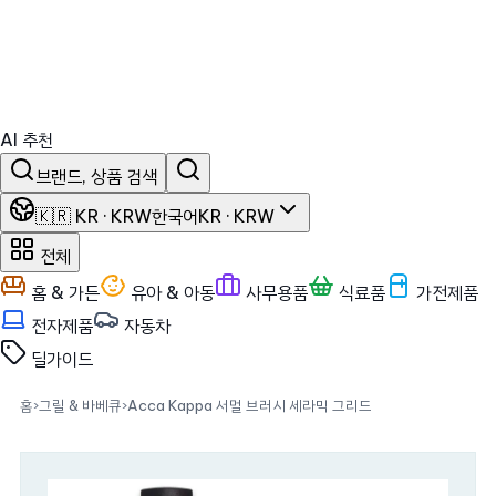
AI 추천
브랜드, 상품 검색
🇰🇷 KR · KRW
한국어
KR · KRW
전체
홈 & 가든
유아 & 아동
사무용품
식료품
가전제품
전자제품
자동차
딜
가이드
홈
›
그릴 & 바베큐
›
Acca Kappa 서멀 브러시 세라믹 그리드