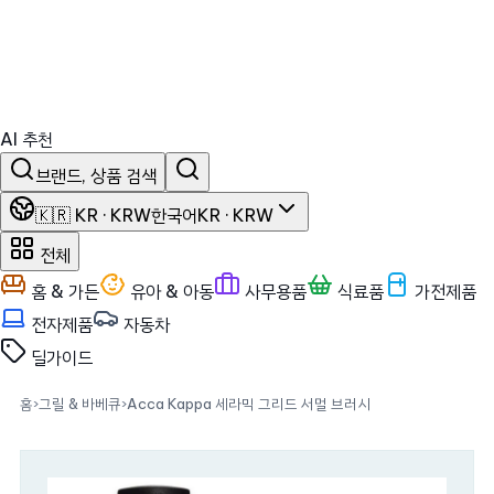
AI 추천
브랜드, 상품 검색
🇰🇷 KR · KRW
한국어
KR · KRW
전체
홈 & 가든
유아 & 아동
사무용품
식료품
가전제품
전자제품
자동차
딜
가이드
홈
›
그릴 & 바베큐
›
Acca Kappa 세라믹 그리드 서멀 브러시