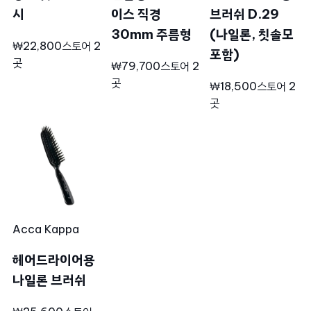
시
이스 직경
브러쉬 D.29
30mm 주름형
(나일론, 칫솔모
₩22,800
스토어 2
포함)
곳
₩79,700
스토어 2
곳
₩18,500
스토어 2
곳
Acca Kappa
헤어드라이어용
나일론 브러쉬