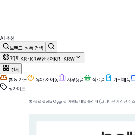
AI 추천
브랜드, 상품 검색
🇰🇷 KR · KRW
한국어
KR · KRW
전체
홈 & 가든
유아 & 아동
사무용품
식료품
가전제품
딜
가이드
홈
›
음료
›
Bella Oggi 젤 이펙트 네일 폴리쉬 (그라나딘 케라틴 주스