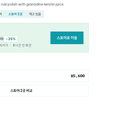
 nail polish with granadine keratin juice
어
스토어 2곳
재고 있음
스토어로 이동
00
−25%
e 최저가
·
8시간 전 확인
₩5,600
스토어 2곳 비교