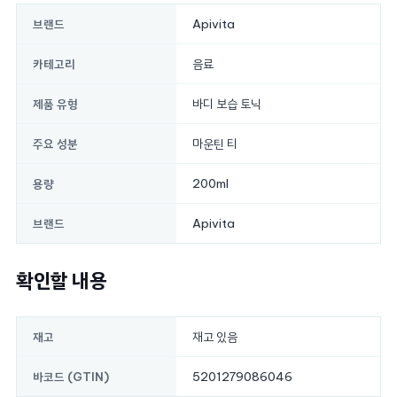
Apivita
브랜드
음료
카테고리
바디 보습 토닉
제품 유형
마운틴 티
주요 성분
200ml
용량
Apivita
브랜드
확인할 내용
재고 있음
재고
5201279086046
바코드 (GTIN)