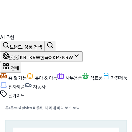
AI 추천
브랜드, 상품 검색
🇰🇷 KR · KRW
한국어
KR · KRW
전체
홈 & 가든
유아 & 아동
사무용품
식료품
가전제품
전자제품
자동차
딜
가이드
홈
›
음료
›
Apivita 마운틴 티 라떼 바디 보습 토닉