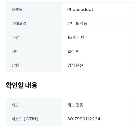
Pharmadoct
브랜드
유아 & 아동
카테고리
16개 패치
수량
오션 펀
테마
임시 문신
유형
확인할 내용
재고 있음
재고
8017990112264
바코드 (GTIN)