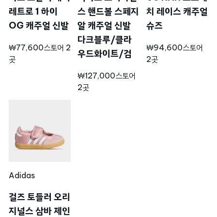
레트로 1 하이
스 핸드볼 스페지
치 레이스 캐주얼
OG 캐주얼 신발
알 캐주얼 신발
슈즈
다크블루/클라
₩77,600
스토어 2
₩94,600
스토어
우드화이트/검
곳
2곳
₩127,000
스토어
2곳
Adidas
걸즈 토들러 오리
지널스 삼바 제인