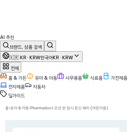
AI 추천
브랜드, 상품 검색
🇰🇷 KR · KRW
한국어
KR · KRW
전체
홈 & 가든
유아 & 아동
사무용품
식료품
가전제품
전자제품
자동차
딜
가이드
홈
›
유아 & 아동
›
Pharmadoct 오션 펀 임시 문신 패치 (어린이용)