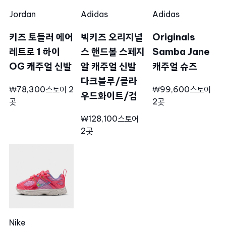
Jordan
Adidas
Adidas
키즈 토들러 에어
빅키즈 오리지널
Originals
레트로 1 하이
스 핸드볼 스페지
Samba Jane
OG 캐주얼 신발
알 캐주얼 신발
캐주얼 슈즈
다크블루/클라
₩78,300
스토어 2
₩99,600
스토어
우드화이트/검
곳
2곳
₩128,100
스토어
2곳
Nike