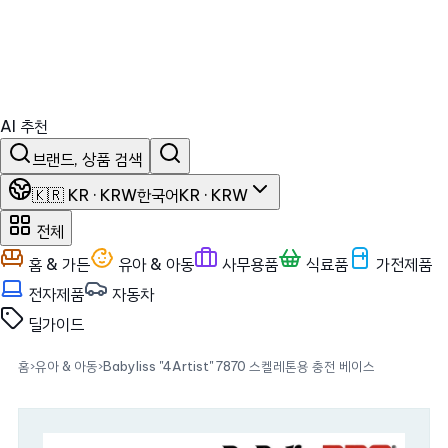
AI 추천
브랜드, 상품 검색
🇰🇷 KR · KRW
한국어
KR · KRW
전체
홈 & 가든
유아 & 아동
사무용품
식료품
가전제품
전자제품
자동차
딜
가이드
홈
›
유아 & 아동
›
Babyliss "4Artist" 7870 스켈레톤용 충전 베이스