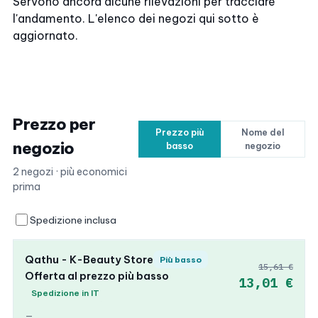
Servono ancora alcune rilevazioni per tracciare
l'andamento. L'elenco dei negozi qui sotto è
aggiornato.
Prezzo per
Prezzo più
Nome del
negozio
basso
negozio
2 negozi · più economici
prima
Spedizione inclusa
Qathu - K-Beauty Store
Più basso
15,61 €
Offerta al prezzo più basso
13,01 €
Spedizione in IT
—