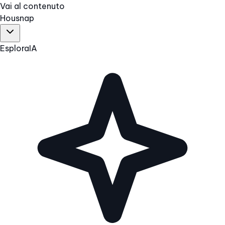
Vai al contenuto
Hous
nap
Esplora
IA