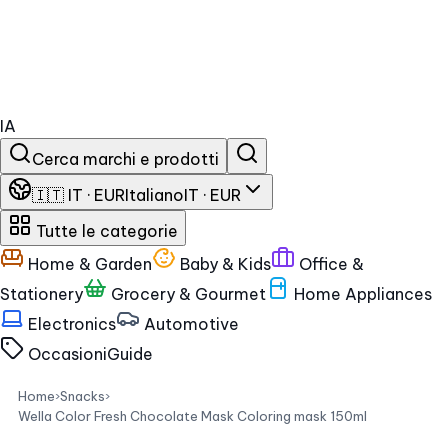
IA
Cerca marchi e prodotti
🇮🇹 IT · EUR
Italiano
IT · EUR
Tutte le categorie
Home & Garden
Baby & Kids
Office &
Stationery
Grocery & Gourmet
Home Appliances
Electronics
Automotive
Occasioni
Guide
Home
›
Snacks
›
Wella Color Fresh Chocolate Mask Coloring mask 150ml