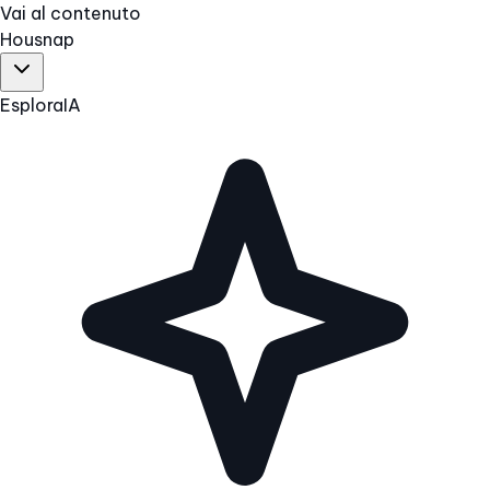
Vai al contenuto
Hous
nap
Esplora
IA