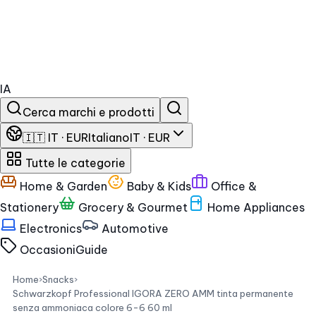
IA
Cerca marchi e prodotti
🇮🇹 IT · EUR
Italiano
IT · EUR
Tutte le categorie
Home & Garden
Baby & Kids
Office &
Stationery
Grocery & Gourmet
Home Appliances
Electronics
Automotive
Occasioni
Guide
Home
›
Snacks
›
Schwarzkopf Professional IGORA ZERO AMM tinta permanente
senza ammoniaca colore 6-6 60 ml