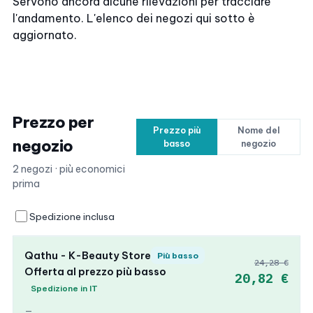
Servono ancora alcune rilevazioni per tracciare
l'andamento. L'elenco dei negozi qui sotto è
aggiornato.
Prezzo per
Prezzo più
Nome del
negozio
basso
negozio
2 negozi · più economici
prima
Spedizione inclusa
Qathu - K-Beauty Store
Più basso
24,28 €
Offerta al prezzo più basso
20,82 €
Spedizione in IT
—