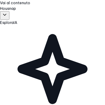
Vai al contenuto
Hous
nap
Esplora
IA