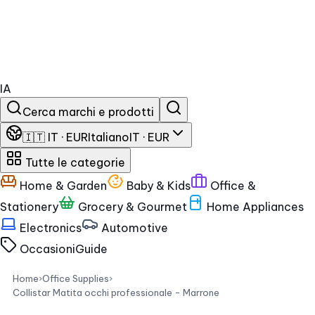
IA
Cerca marchi e prodotti
🇮🇹 IT · EUR
Italiano
IT · EUR
Tutte le categorie
Home & Garden
Baby & Kids
Office &
Stationery
Grocery & Gourmet
Home Appliances
Electronics
Automotive
Occasioni
Guide
Home
›
Office Supplies
›
Collistar Matita occhi professionale - Marrone