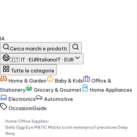
IA
Cerca marchi e prodotti
🇮🇹 IT · EUR
Italiano
IT · EUR
Tutte le categorie
Home & Garden
Baby & Kids
Office &
Stationery
Grocery & Gourmet
Home Appliances
Electronics
Automotive
Occasioni
Guide
Home
›
Office Supplies
›
Bella Oggi Eye MATIC Matita occhi waterproof precisione Deep
Navy