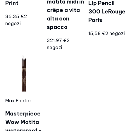
matita midi in
Print
Lip Pencil
crêpe a vita
300 LeRouge
36,35 €
2
alta con
Paris
negozi
spacco
15,58 €
2 negozi
321,97 €
2
negozi
Max Factor
Masterpiece
Wow Matita
waterproof -