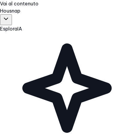
Vai al contenuto
Hous
nap
Esplora
IA