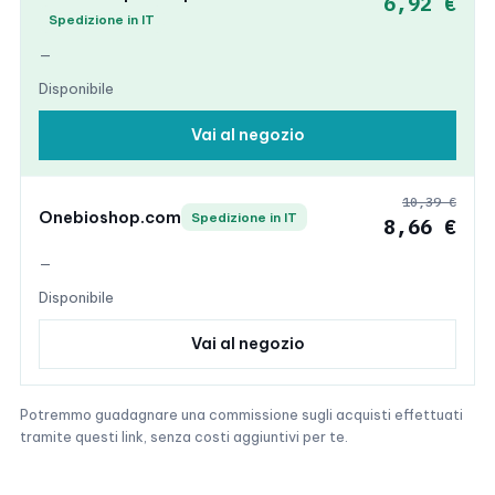
6,92 €
Spedizione in IT
—
Disponibile
Vai al negozio
10,39 €
Onebioshop.com
Spedizione in IT
8,66 €
—
Disponibile
Vai al negozio
Potremmo guadagnare una commissione sugli acquisti effettuati
tramite questi link, senza costi aggiuntivi per te.