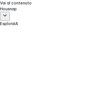
Vai al contenuto
Hous
nap
Esplora
IA