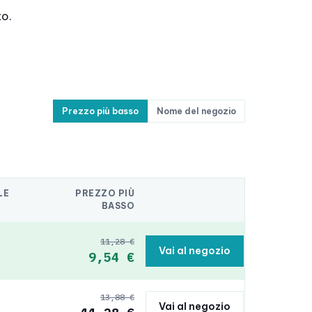
to.
Prezzo più basso
Nome del negozio
LE
PREZZO PIÙ
BASSO
11,28 €
Vai al negozio
9,54 €
13,88 €
Vai al negozio