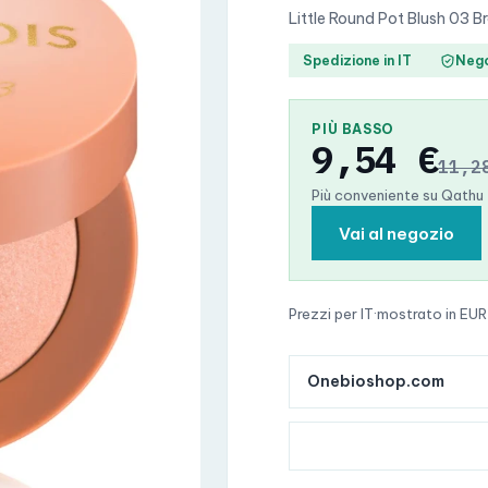
Little Round Pot Blush 03 B
Spedizione in IT
Nego
PIÙ BASSO
9,54 €
11,2
Più conveniente su Qathu
Vai al negozio
Prezzi per IT
·
mostrato in EUR
Onebioshop.com