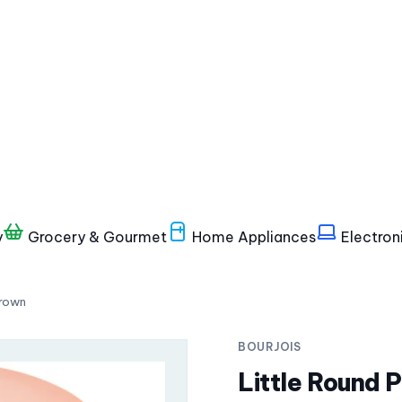
y
Grocery & Gourmet
Home Appliances
Electron
Brown
BOURJOIS
Little Round 