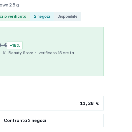
rown 2.5 g
zio verificato
2 negozi
Disponibile
8 €
−15%
 - K-Beauty Store
·
verificato 15 ore fa
11,28 €
Confronta 2 negozi