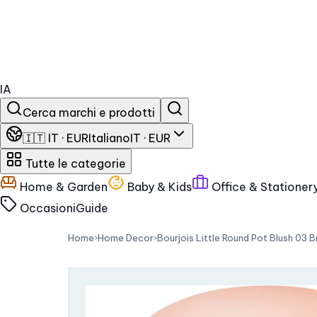
IA
Cerca marchi e prodotti
🇮🇹 IT · EUR
Italiano
IT · EUR
Tutte le categorie
Home & Garden
Baby & Kids
Office & Stationer
Occasioni
Guide
Home
›
Home Decor
›
Bourjois Little Round Pot Blush 03 