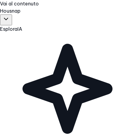
Vai al contenuto
Hous
nap
Esplora
IA