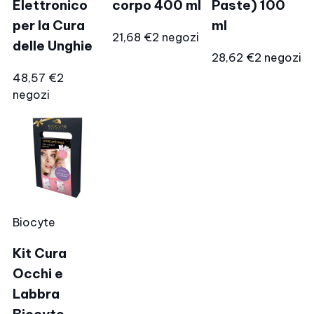
Elettronico
corpo 400 ml
Paste) 100
per la Cura
ml
21,68 €
2 negozi
delle Unghie
28,62 €
2 negozi
48,57 €
2
negozi
Biocyte
Kit Cura
Occhi e
Labbra