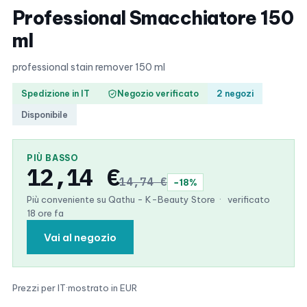
Professional Smacchiatore 150
ml
professional stain remover 150 ml
Spedizione in IT
Negozio verificato
2 negozi
Disponibile
PIÙ BASSO
12,14 €
14,74 €
−18%
Più conveniente su Qathu - K-Beauty Store
·
verificato
18 ore fa
Vai al negozio
Prezzi per IT
·
mostrato in EUR