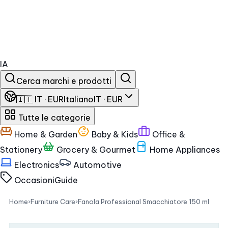
IA
Cerca marchi e prodotti
🇮🇹 IT · EUR
Italiano
IT · EUR
Tutte le categorie
Home & Garden
Baby & Kids
Office &
Stationery
Grocery & Gourmet
Home Appliances
Electronics
Automotive
Occasioni
Guide
Home
›
Furniture Care
›
Fanola Professional Smacchiatore 150 ml