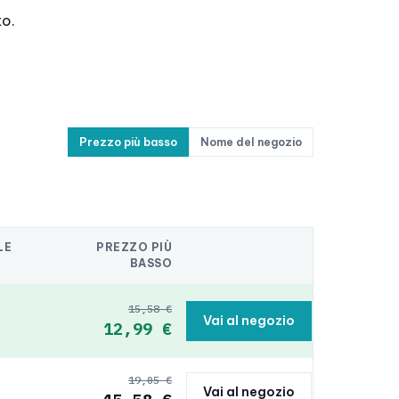
to.
Prezzo più basso
Nome del negozio
LE
PREZZO PIÙ
BASSO
15,58 €
Vai al negozio
12,99 €
19,05 €
Vai al negozio