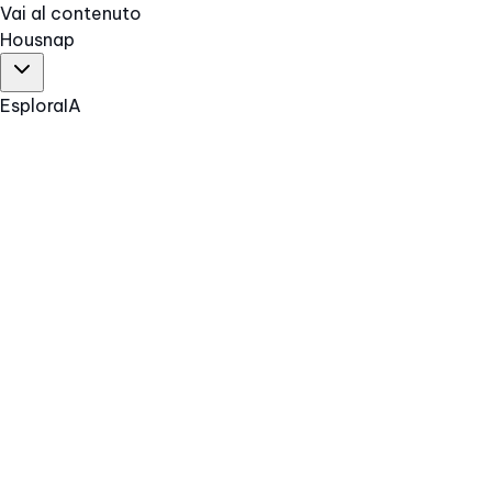
Vai al contenuto
Hous
nap
Esplora
IA