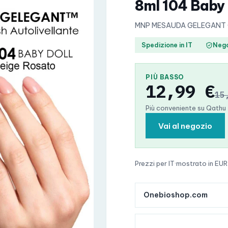
8ml 104 Baby 
MNP MESAUDA GELEGANT Gel
Spedizione in IT
Nego
PIÙ BASSO
12,99 €
15
Più conveniente su Qathu
Vai al negozio
Prezzi per IT
·
mostrato in EUR
Onebioshop.com