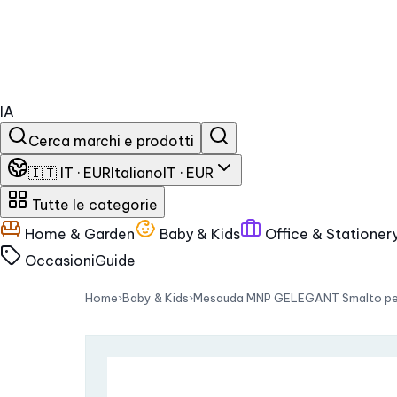
IA
Cerca marchi e prodotti
🇮🇹 IT · EUR
Italiano
IT · EUR
Tutte le categorie
Home & Garden
Baby & Kids
Office & Stationer
Occasioni
Guide
Home
›
Baby & Kids
›
Mesauda MNP GELEGANT Smalto per u