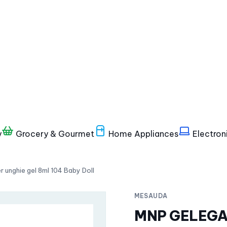
y
Grocery & Gourmet
Home Appliances
Electron
nghie gel 8ml 104 Baby Doll
MESAUDA
MNP GELEGANT