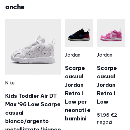
anche
Jordan
Jordan
Scarpe
Scarpe
casual
casual
Nike
Jordan
Jordan
Retro 1
Retro 1
Kids Toddler Air DT
Low per
Low
Max ‘96 Low Scarpe
neonati e
casual
51,96 €
2
bambini
bianco/argento
negozi
metallizzato/bianco