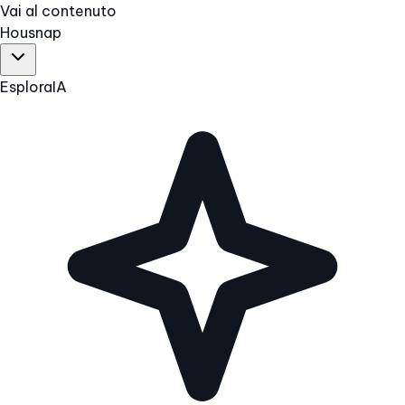
Vai al contenuto
Hous
nap
Esplora
IA