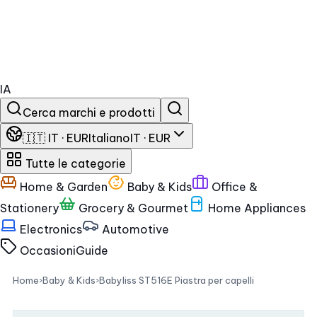
IA
Cerca marchi e prodotti
🇮🇹 IT · EUR
Italiano
IT · EUR
Tutte le categorie
Home & Garden
Baby & Kids
Office &
Stationery
Grocery & Gourmet
Home Appliances
Electronics
Automotive
Occasioni
Guide
Home
›
Baby & Kids
›
Babyliss ST516E Piastra per capelli