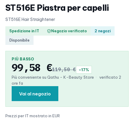
ST516E Piastra per capelli
ST516E Hair Straightener
Spedizione in IT
Negozio verificato
2 negozi
Disponibile
PIÙ BASSO
99,58 €
119,50 €
−17%
Più conveniente su Qathu - K-Beauty Store
·
verificato 2
ore fa
Vai al negozio
Prezzi per IT
·
mostrato in EUR