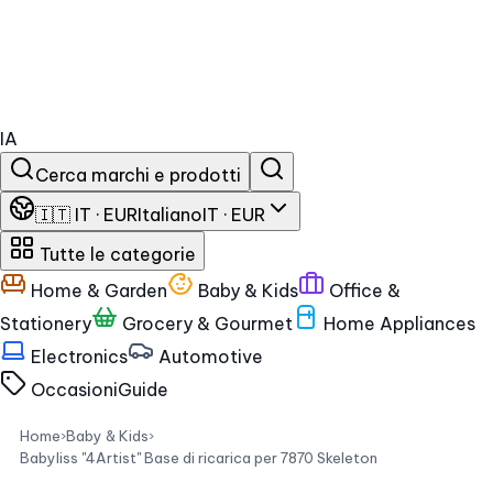
IA
Cerca marchi e prodotti
🇮🇹 IT · EUR
Italiano
IT · EUR
Tutte le categorie
Home & Garden
Baby & Kids
Office &
Stationery
Grocery & Gourmet
Home Appliances
Electronics
Automotive
Occasioni
Guide
Home
›
Baby & Kids
›
Babyliss "4Artist" Base di ricarica per 7870 Skeleton