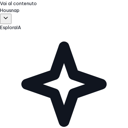
Vai al contenuto
Hous
nap
Esplora
IA