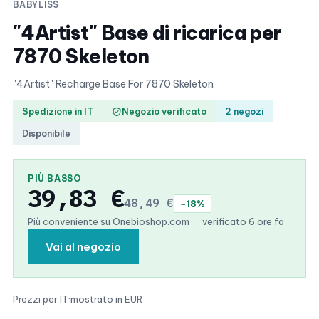
BABYLISS
"4Artist" Base di ricarica per
7870 Skeleton
"4Artist" Recharge Base For 7870 Skeleton
Spedizione in IT
Negozio verificato
2 negozi
Disponibile
PIÙ BASSO
39,83 €
48,49 €
−18%
Più conveniente su Onebioshop.com
·
verificato 6 ore fa
Vai al negozio
Prezzi per IT
·
mostrato in EUR