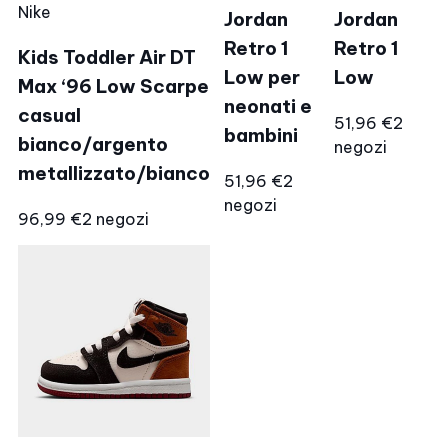
Nike
Jordan
Jordan
Retro 1
Retro 1
Kids Toddler Air DT
Low per
Low
Max ‘96 Low Scarpe
neonati e
casual
51,96 €
2
bambini
bianco/argento
negozi
metallizzato/bianco
51,96 €
2
negozi
96,99 €
2 negozi