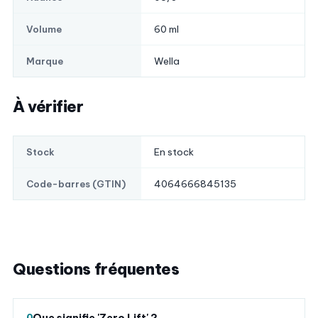
60 ml
Volume
Wella
Marque
À vérifier
En stock
Stock
4064666845135
Code-barres (GTIN)
Questions fréquentes
Que signifie 'Zero Lift' ?