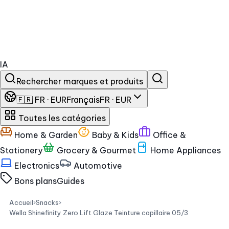
IA
Rechercher marques et produits
🇫🇷 FR · EUR
Français
FR · EUR
Toutes les catégories
Home & Garden
Baby & Kids
Office &
Stationery
Grocery & Gourmet
Home Appliances
Electronics
Automotive
Bons plans
Guides
Accueil
›
Snacks
›
Wella Shinefinity Zero Lift Glaze Teinture capillaire 05/3