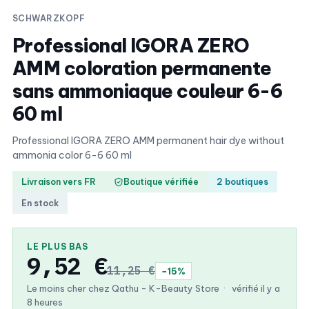
SCHWARZKOPF
Professional IGORA ZERO
AMM coloration permanente
sans ammoniaque couleur 6-6
60 ml
Professional IGORA ZERO AMM permanent hair dye without
ammonia color 6-6 60 ml
Livraison vers FR
Boutique vérifiée
2 boutiques
En stock
LE PLUS BAS
9,52 €
11,25 €
−15%
Le moins cher chez Qathu - K-Beauty Store
·
vérifié il y a
8 heures