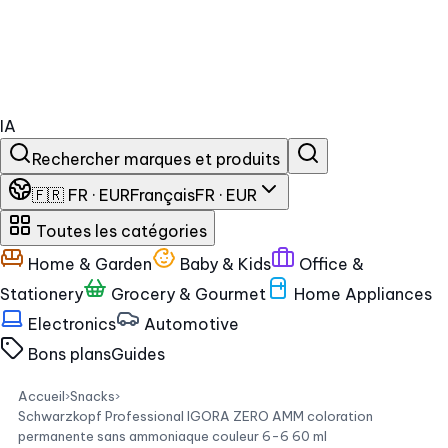
IA
Rechercher marques et produits
🇫🇷 FR · EUR
Français
FR · EUR
Toutes les catégories
Home & Garden
Baby & Kids
Office &
Stationery
Grocery & Gourmet
Home Appliances
Electronics
Automotive
Bons plans
Guides
Accueil
›
Snacks
›
Schwarzkopf Professional IGORA ZERO AMM coloration
permanente sans ammoniaque couleur 6-6 60 ml