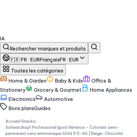
IA
Rechercher marques et produits
🇫🇷 FR · EUR
Français
FR · EUR
Toutes les catégories
Home & Garden
Baby & Kids
Office &
Stationery
Grocery & Gourmet
Home Appliances
Electronics
Automotive
Bons plans
Guides
Accueil
›
Snacks
›
Schwarzkopf Professional Igora Vibrance – Colorant semi-
permanent sans ammoniaque 60ml 9.5-46 | Beige-Chocolat