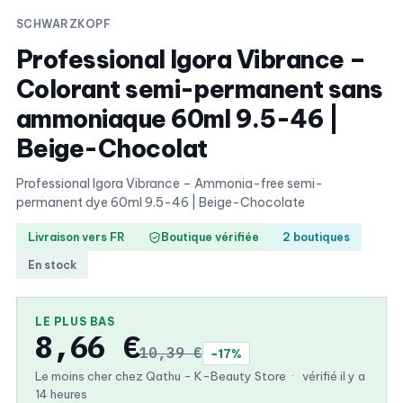
SCHWARZKOPF
Professional Igora Vibrance –
Colorant semi-permanent sans
ammoniaque 60ml 9.5-46 |
Beige-Chocolat
Professional Igora Vibrance – Ammonia-free semi-
permanent dye 60ml 9.5-46 | Beige-Chocolate
Livraison vers FR
Boutique vérifiée
2 boutiques
En stock
LE PLUS BAS
8,66 €
10,39 €
−17%
Le moins cher chez Qathu - K-Beauty Store
·
vérifié il y a
14 heures