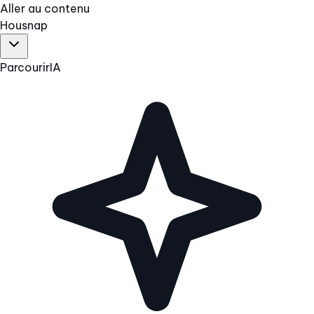
Aller au contenu
Hous
nap
Parcourir
IA