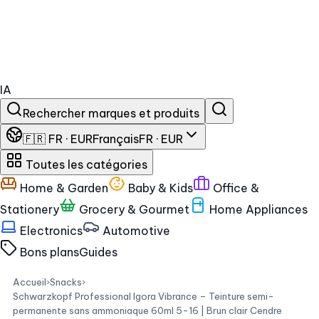
IA
Rechercher marques et produits
🇫🇷 FR · EUR
Français
FR · EUR
Toutes les catégories
Home & Garden
Baby & Kids
Office &
Stationery
Grocery & Gourmet
Home Appliances
Electronics
Automotive
Bons plans
Guides
Accueil
›
Snacks
›
Schwarzkopf Professional Igora Vibrance – Teinture semi-
permanente sans ammoniaque 60ml 5-16 | Brun clair Cendre