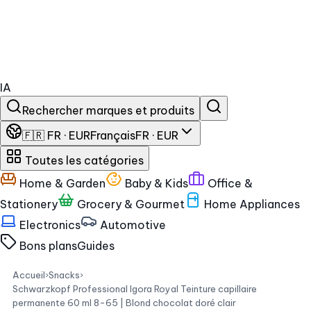
IA
Rechercher marques et produits
🇫🇷 FR · EUR
Français
FR · EUR
Toutes les catégories
Home & Garden
Baby & Kids
Office &
Stationery
Grocery & Gourmet
Home Appliances
Electronics
Automotive
Bons plans
Guides
Accueil
›
Snacks
›
Schwarzkopf Professional Igora Royal Teinture capillaire
permanente 60 ml 8-65 | Blond chocolat doré clair