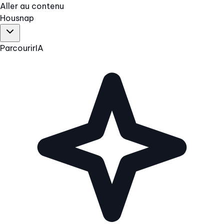
Aller au contenu
Hous
nap
Parcourir
IA