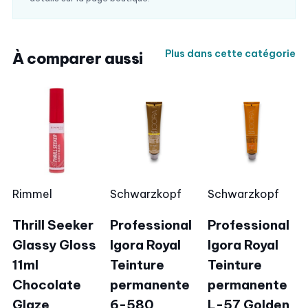
Plus dans cette catégorie
À comparer aussi
Rimmel
Schwarzkopf
Schwarzkopf
Thrill Seeker
Professional
Professional
Glassy Gloss
Igora Royal
Igora Royal
11ml
Teinture
Teinture
Chocolate
permanente
permanente
Glaze
6-580
L-57 Golden