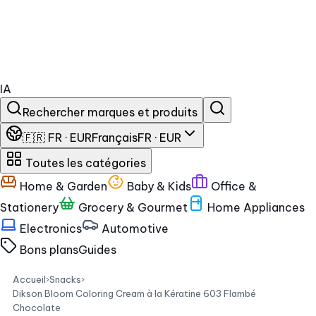
IA
Rechercher marques et produits
🇫🇷 FR · EUR
Français
FR · EUR
Toutes les catégories
Home & Garden
Baby & Kids
Office &
Stationery
Grocery & Gourmet
Home Appliances
Electronics
Automotive
Bons plans
Guides
Accueil
›
Snacks
›
Dikson Bloom Coloring Cream à la Kératine 603 Flambé
Chocolate