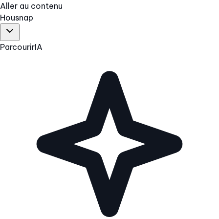
Aller au contenu
Hous
nap
Parcourir
IA