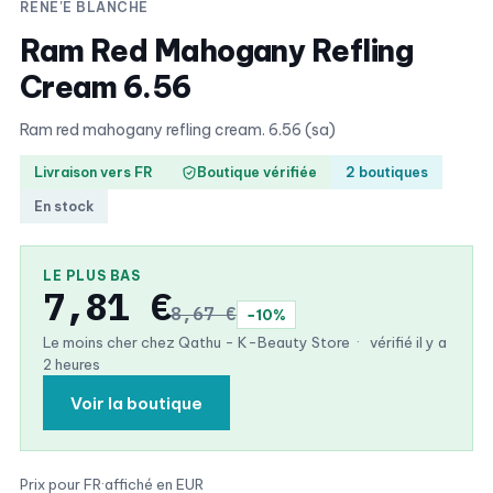
RENE'E BLANCHE
Ram Red Mahogany Refling
Cream 6.56
Ram red mahogany refling cream. 6.56 (sa)
Livraison vers FR
Boutique vérifiée
2 boutiques
En stock
LE PLUS BAS
7,81 €
8,67 €
−10%
Le moins cher chez Qathu - K-Beauty Store
·
vérifié il y a
2 heures
Voir la boutique
Prix pour FR
·
affiché en EUR