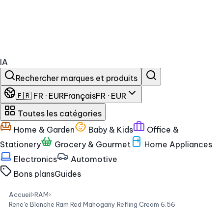
IA
Rechercher marques et produits
🇫🇷 FR · EUR
Français
FR · EUR
Toutes les catégories
Home & Garden
Baby & Kids
Office &
Stationery
Grocery & Gourmet
Home Appliances
Electronics
Automotive
Bons plans
Guides
Accueil
›
RAM
›
Rene'e Blanche Ram Red Mahogany Refling Cream 6.56