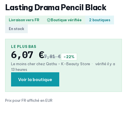
Lasting Drama Pencil Black
Livraison vers FR
Boutique vérifiée
2 boutiques
En stock
LE PLUS BAS
6,07 €
7,81 €
−22%
Le moins cher chez Qathu - K-Beauty Store
·
vérifié il y a
13 heures
Voir la boutique
Prix pour FR
·
affiché en EUR