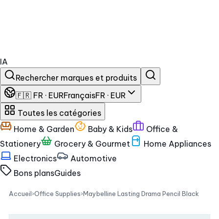
IA
Rechercher marques et produits
🇫🇷 FR · EUR
Français
FR · EUR
Toutes les catégories
Home & Garden
Baby & Kids
Office &
Stationery
Grocery & Gourmet
Home Appliances
Electronics
Automotive
Bons plans
Guides
Accueil
›
Office Supplies
›
Maybelline Lasting Drama Pencil Black