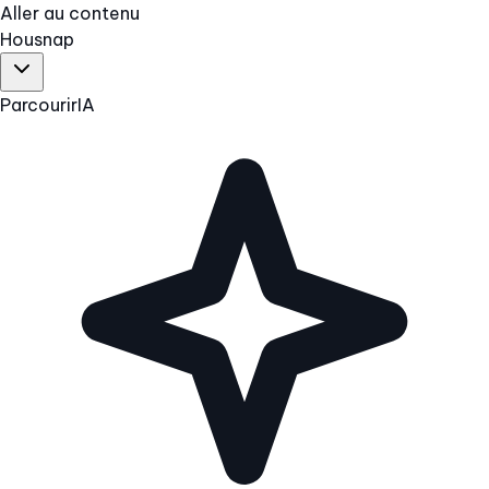
Aller au contenu
Hous
nap
Parcourir
IA