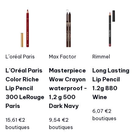
L´oréal Paris
Max Factor
Rimmel
L'Oréal Paris
Masterpiece
Long Lasting
Color Riche
Wow Crayon
Lip Pencil
Lip Pencil
waterproof -
1.2g 880
300 LeRouge
1,2 g 500
Wine
Paris
Dark Navy
6,07 €
2
boutiques
15,61 €
2
9,54 €
2
boutiques
boutiques