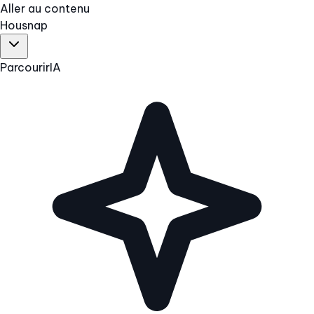
Aller au contenu
Hous
nap
Parcourir
IA