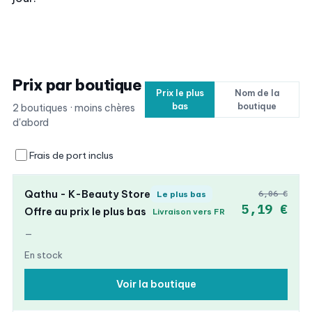
Prix par boutique
Prix le plus
Nom de la
bas
boutique
2 boutiques · moins chères
d'abord
Frais de port inclus
Qathu - K-Beauty Store
6,06 €
Le plus bas
5,19 €
Offre au prix le plus bas
Livraison vers FR
—
En stock
Voir la boutique