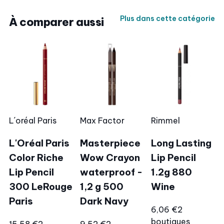
Plus dans cette catégorie
À comparer aussi
L´oréal Paris
Max Factor
Rimmel
L'Oréal Paris
Masterpiece
Long Lasting
Color Riche
Wow Crayon
Lip Pencil
Lip Pencil
waterproof -
1.2g 880
300 LeRouge
1,2 g 500
Wine
Paris
Dark Navy
6,06 €
2
boutiques
15,58 €
2
9,52 €
2