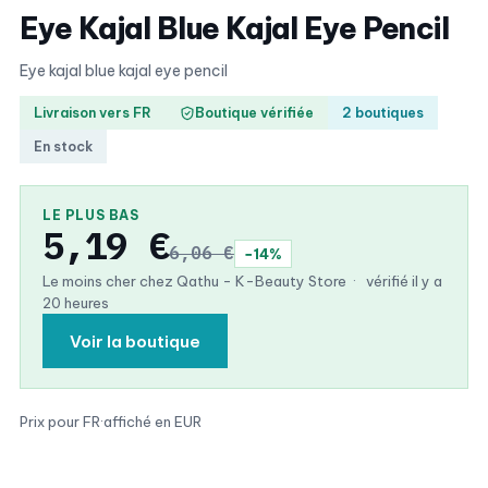
Eye Kajal Blue Kajal Eye Pencil
Eye kajal blue kajal eye pencil
Livraison vers FR
Boutique vérifiée
2 boutiques
En stock
LE PLUS BAS
5,19 €
6,06 €
−14%
Le moins cher chez Qathu - K-Beauty Store
·
vérifié il y a
20 heures
Voir la boutique
Prix pour FR
·
affiché en EUR