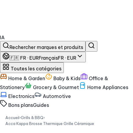
IA
Rechercher marques et produits
🇫🇷 FR · EUR
Français
FR · EUR
Toutes les catégories
Home & Garden
Baby & Kids
Office &
Stationery
Grocery & Gourmet
Home Appliances
Electronics
Automotive
Bons plans
Guides
Accueil
›
Grills & BBQ
›
Acca Kappa Brosse Thermique Grille Céramique