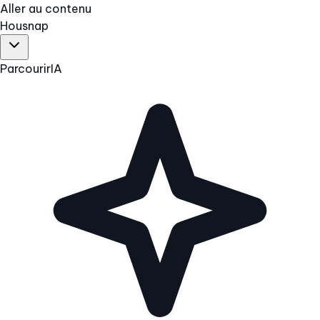
Aller au contenu
Hous
nap
Parcourir
IA