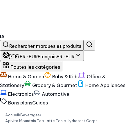
IA
Rechercher marques et produits
🇫🇷 FR · EUR
Français
FR · EUR
Toutes les catégories
Home & Garden
Baby & Kids
Office &
Stationery
Grocery & Gourmet
Home Appliances
Electronics
Automotive
Bons plans
Guides
Accueil
›
Beverages
›
Apivita Mountain Tea Latte Tonic Hydratant Corps