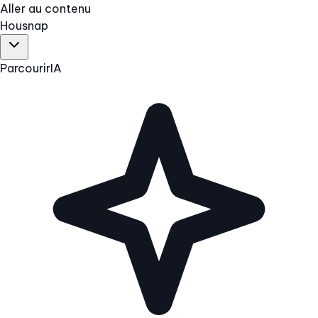
Aller au contenu
Hous
nap
Parcourir
IA