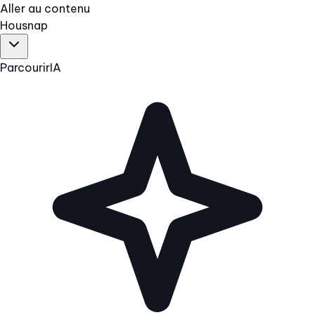
Aller au contenu
Hous
nap
Parcourir
IA