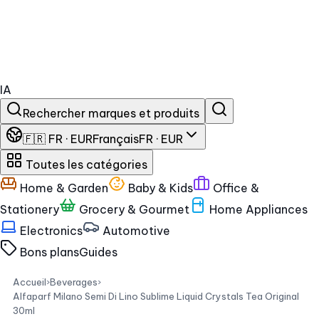
IA
Rechercher marques et produits
🇫🇷 FR · EUR
Français
FR · EUR
Toutes les catégories
Home & Garden
Baby & Kids
Office &
Stationery
Grocery & Gourmet
Home Appliances
Electronics
Automotive
Bons plans
Guides
Accueil
›
Beverages
›
Alfaparf Milano Semi Di Lino Sublime Liquid Crystals Tea Original
30ml