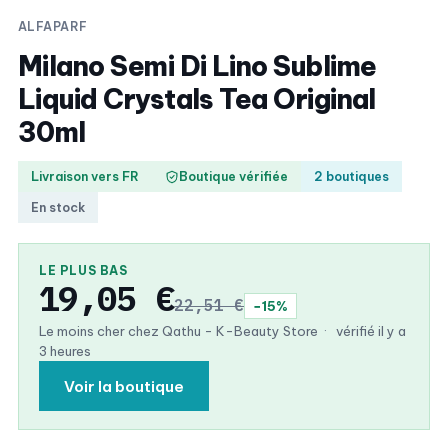
ALFAPARF
Milano Semi Di Lino Sublime
Liquid Crystals Tea Original
30ml
Livraison vers FR
Boutique vérifiée
2 boutiques
En stock
LE PLUS BAS
19,05 €
22,51 €
−15%
Le moins cher chez Qathu - K-Beauty Store
·
vérifié il y a
3 heures
Voir la boutique