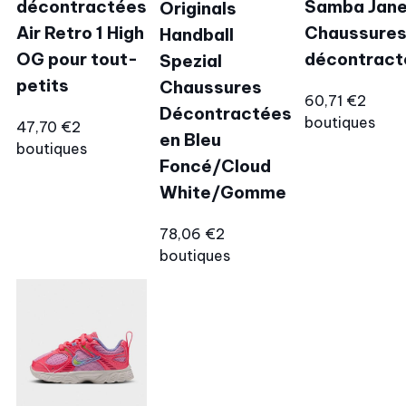
décontractées
Samba Jan
Originals
Air Retro 1 High
Chaussure
Handball
OG pour tout-
décontract
Spezial
petits
Chaussures
60,71 €
2
Décontractées
boutiques
47,70 €
2
en Bleu
boutiques
Foncé/Cloud
White/Gomme
78,06 €
2
boutiques