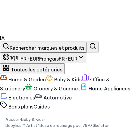
IA
Rechercher marques et produits
🇫🇷 FR · EUR
Français
FR · EUR
Toutes les catégories
Home & Garden
Baby & Kids
Office &
Stationery
Grocery & Gourmet
Home Appliances
Electronics
Automotive
Bons plans
Guides
Accueil
›
Baby & Kids
›
Babyliss "4Artist" Base de recharge pour 7870 Skeleton