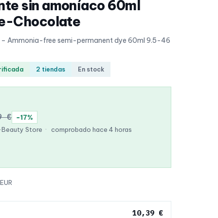
te sin amoníaco 60ml
ge-Chocolate
ce – Ammonia-free semi-permanent dye 60ml 9.5-46
rificada
2 tiendas
En stock
9 €
−17%
-Beauty Store
·
comprobado hace 4 horas
 EUR
10,39 €