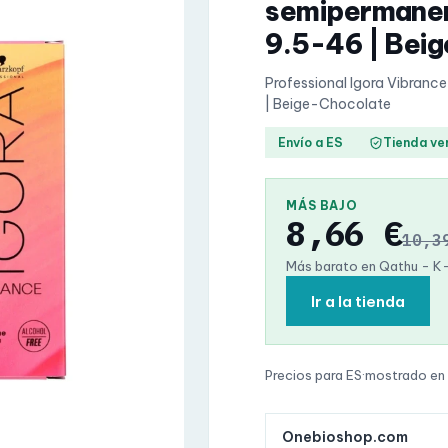
semipermanen
9.5-46 | Bei
Professional Igora Vibran
| Beige-Chocolate
Envío a ES
Tienda ve
MÁS BAJO
8,66 €
10,3
Más barato en Qathu - K
Ir a la tienda
Precios para ES
·
mostrado en
Onebioshop.com