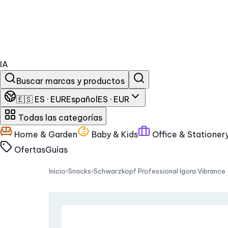
IA
Buscar marcas y productos
🇪🇸 ES · EUR
Español
ES · EUR
Todas las categorías
Home & Garden
Baby & Kids
Office & Stationer
Ofertas
Guías
Inicio
›
Snacks
›
Schwarzkopf Professional Igora Vibranc