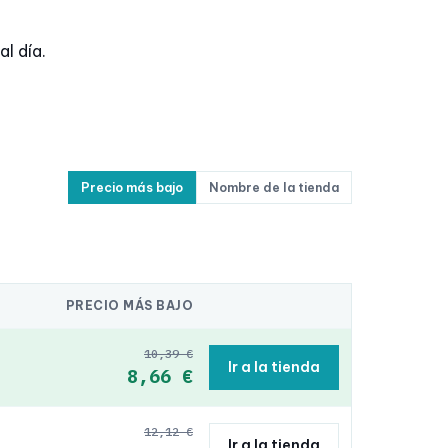
l día.
Precio más bajo
Nombre de la tienda
PRECIO MÁS BAJO
10,39 €
Ir a la tienda
8,66 €
12,12 €
Ir a la tienda