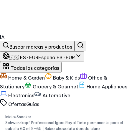
IA
Buscar marcas y productos
🇪🇸 ES · EUR
Español
ES · EUR
Todas las categorías
Home & Garden
Baby & Kids
Office &
Stationery
Grocery & Gourmet
Home Appliances
Electronics
Automotive
Ofertas
Guías
Inicio
›
Snacks
›
Schwarzkopf Professional Igora Royal Tinte permanente para el
cabello 60 ml 8-65 | Rubio chocolate dorado claro