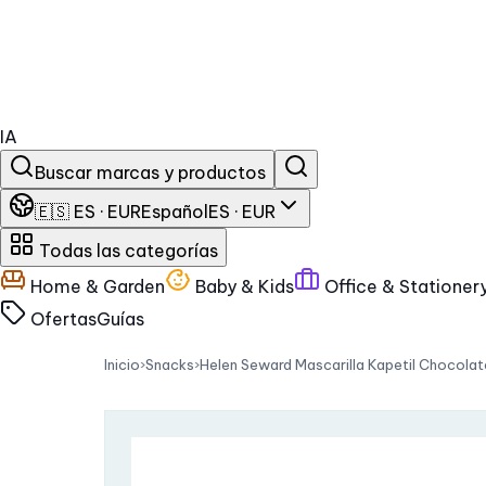
IA
Buscar marcas y productos
🇪🇸 ES · EUR
Español
ES · EUR
Todas las categorías
Home & Garden
Baby & Kids
Office & Stationer
Ofertas
Guías
Inicio
›
Snacks
›
Helen Seward Mascarilla Kapetil Chocolat