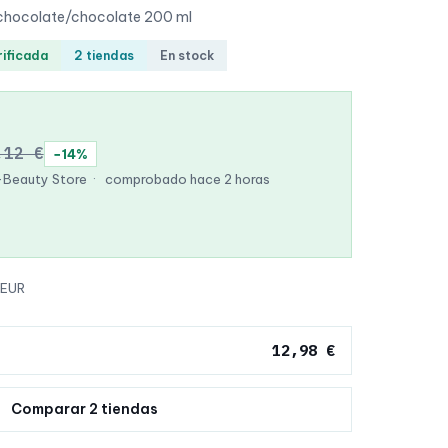
 chocolate/chocolate 200 ml
rificada
2 tiendas
En stock
,12 €
−14%
-Beauty Store
·
comprobado hace 2 horas
 EUR
12,98 €
Comparar 2 tiendas