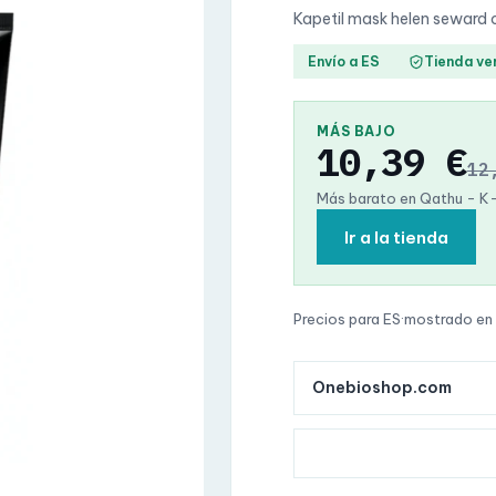
Kapetil mask helen seward
Envío a ES
Tienda ve
MÁS BAJO
10,39 €
12
Más barato en Qathu - K
Ir a la tienda
Precios para ES
·
mostrado en
Onebioshop.com