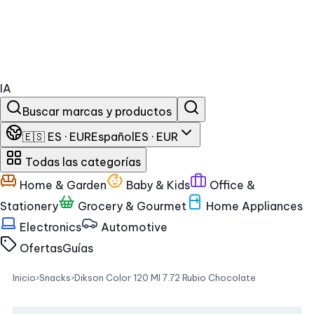
IA
Buscar marcas y productos
🇪🇸 ES · EUR
Español
ES · EUR
Todas las categorías
Home & Garden
Baby & Kids
Office &
Stationery
Grocery & Gourmet
Home Appliances
Electronics
Automotive
Ofertas
Guías
Inicio
›
Snacks
›
Dikson Color 120 Ml 7.72 Rubio Chocolate