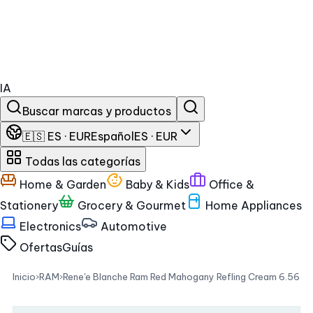
IA
Buscar marcas y productos
🇪🇸 ES · EUR
Español
ES · EUR
Todas las categorías
Home & Garden
Baby & Kids
Office &
Stationery
Grocery & Gourmet
Home Appliances
Electronics
Automotive
Ofertas
Guías
Inicio
›
RAM
›
Rene'e Blanche Ram Red Mahogany Refling Cream 6.56