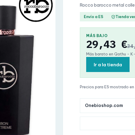
Rocco barocco metal collec
Envío a ES
Tienda ve
MÁS BAJO
29,43 €
34
Más barato en Qathu - K
Ir a la tienda
Precios para ES
·
mostrado en
Onebioshop.com