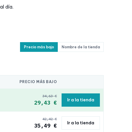
l día.
Precio más bajo
Nombre de la tienda
PRECIO MÁS BAJO
34,63 €
Ir a la tienda
29,43 €
42,42 €
Ir a la tienda
35,49 €