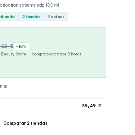
tion iron extreme edp 100 ml
rificada
2 tiendas
En stock
,63 €
−15%
-Beauty Store
·
comprobado hace 9 horas
 EUR
35,49 €
Comparar 2 tiendas