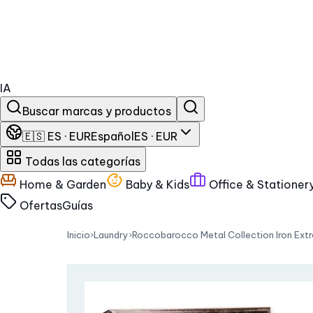
IA
Buscar marcas y productos
🇪🇸 ES · EUR
Español
ES · EUR
Todas las categorías
Home & Garden
Baby & Kids
Office & Stationer
Ofertas
Guías
Inicio
›
Laundry
›
Roccobarocco Metal Collection Iron Ext