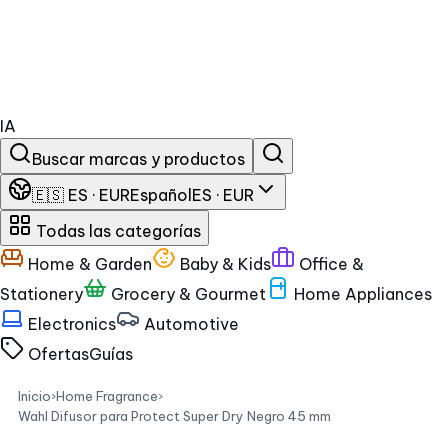
IA
Buscar marcas y productos
🇪🇸 ES · EUR
Español
ES · EUR
Todas las categorías
Home & Garden
Baby & Kids
Office &
Stationery
Grocery & Gourmet
Home Appliances
Electronics
Automotive
Ofertas
Guías
Inicio
›
Home Fragrance
›
Wahl Difusor para Protect Super Dry Negro 45 mm