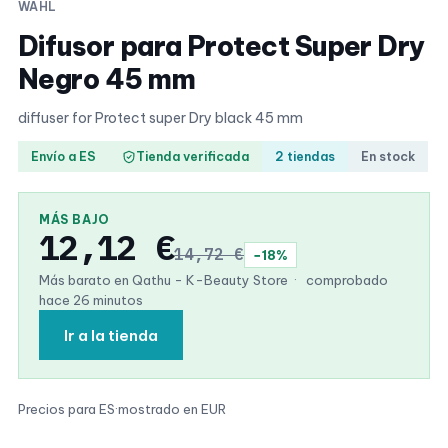
WAHL
Difusor para Protect Super Dry
Negro 45 mm
diffuser for Protect super Dry black 45 mm
Envío a ES
Tienda verificada
2 tiendas
En stock
MÁS BAJO
12,12 €
14,72 €
−18%
Más barato en Qathu - K-Beauty Store
·
comprobado
hace 26 minutos
Ir a la tienda
Precios para ES
·
mostrado en EUR