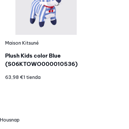
Maison Kitsuné
Plush Kids color Blue
(S06KTOWO000010536)
63,98 €
1 tienda
Hous
nap