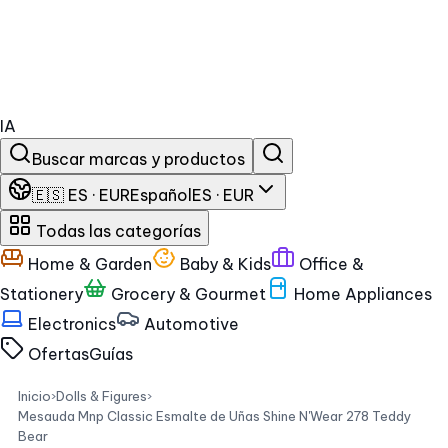
IA
Buscar marcas y productos
🇪🇸 ES · EUR
Español
ES · EUR
Todas las categorías
Home & Garden
Baby & Kids
Office &
Stationery
Grocery & Gourmet
Home Appliances
Electronics
Automotive
Ofertas
Guías
Inicio
›
Dolls & Figures
›
Mesauda Mnp Classic Esmalte de Uñas Shine N'Wear 278 Teddy
Bear