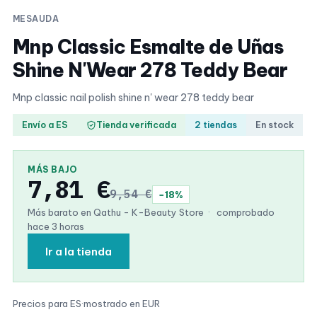
MESAUDA
Mnp Classic Esmalte de Uñas
Shine N'Wear 278 Teddy Bear
Mnp classic nail polish shine n' wear 278 teddy bear
Envío a ES
Tienda verificada
2 tiendas
En stock
MÁS BAJO
7,81 €
9,54 €
−18%
Más barato en Qathu - K-Beauty Store
·
comprobado
hace 3 horas
Ir a la tienda
Precios para ES
·
mostrado en EUR