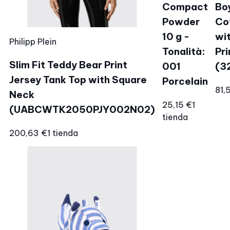
Compact
Boy
Powder
Co
10 g -
wi
Philipp Plein
Tonalità:
Pri
Slim Fit Teddy Bear Print
001
(3
Jersey Tank Top with Square
Porcelain
81,
Neck
25,15 €
1
(UABCWTK2050PJY002N02)
tienda
200,63 €
1 tienda