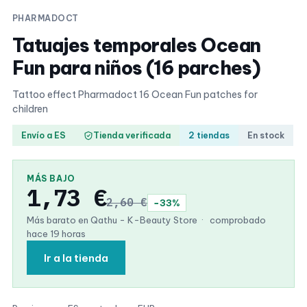
PHARMADOCT
Tatuajes temporales Ocean
Fun para niños (16 parches)
Tattoo effect Pharmadoct 16 Ocean Fun patches for
children
Envío a ES
Tienda verificada
2 tiendas
En stock
MÁS BAJO
1,73 €
2,60 €
−33%
Más barato en Qathu - K-Beauty Store
·
comprobado
hace 19 horas
Ir a la tienda