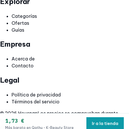
Explorar
Categorías
Ofertas
Guías
Empresa
Acerca de
Contacto
Legal
Política de privacidad
Términos del servicio
© 2026 Housnap
Los precios se comprueban durante
todo el día. Confirma el precio final en la tienda.
1,73 €
Ir a la tienda
Más barato en Qathu - K-Beauty Store