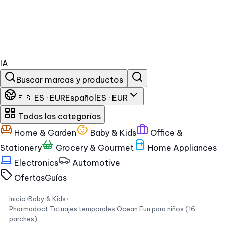
IA
Buscar marcas y productos
🇪🇸 ES · EUR
Español
ES · EUR
Todas las categorías
Home & Garden
Baby & Kids
Office &
Stationery
Grocery & Gourmet
Home Appliances
Electronics
Automotive
Ofertas
Guías
Inicio
›
Baby & Kids
›
Pharmadoct Tatuajes temporales Ocean Fun para niños (16
parches)