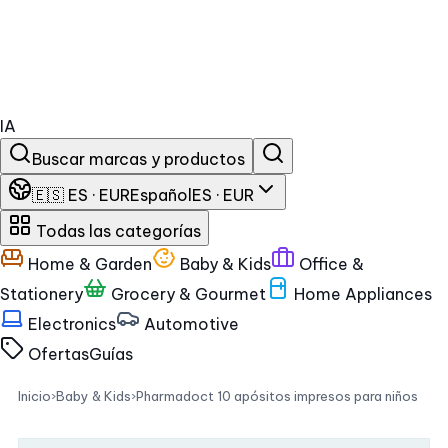
IA
Buscar marcas y productos
🇪🇸 ES · EUR
Español
ES · EUR
Todas las categorías
Home & Garden
Baby & Kids
Office &
Stationery
Grocery & Gourmet
Home Appliances
Electronics
Automotive
Ofertas
Guías
Inicio
›
Baby & Kids
›
Pharmadoct 10 apósitos impresos para niños