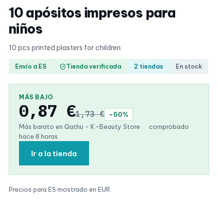
10 apósitos impresos para
niños
10 pcs printed plasters for children
Envío a ES
Tienda verificada
2 tiendas
En stock
MÁS BAJO
0,87 €
1,73 €
−50%
Más barato en Qathu - K-Beauty Store
·
comprobado
hace 8 horas
Ir a la tienda
Precios para ES
·
mostrado en EUR