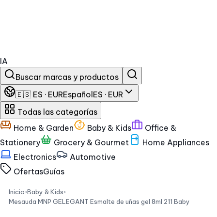
IA
Buscar marcas y productos
🇪🇸 ES · EUR
Español
ES · EUR
Todas las categorías
Home & Garden
Baby & Kids
Office &
Stationery
Grocery & Gourmet
Home Appliances
Electronics
Automotive
Ofertas
Guías
Inicio
›
Baby & Kids
›
Mesauda MNP GELEGANT Esmalte de uñas gel 8ml 211 Baby